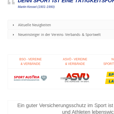
DENN SPORT IST EINE TÄTIGKEITSFO
Martin Kessel
(
1901
-
1990
)
Aktuelle Neuigkeiten
Neueinsteiger in der Vereins- Verbands- & Sportwelt
BSO - VEREINE
ASVÖ - V
EREINE
N
& VERBÄNDE
& VERBÄNDE
SPORT
Ein guter Versicherungsschutz im Sport ist 
und Athleten lebenswic