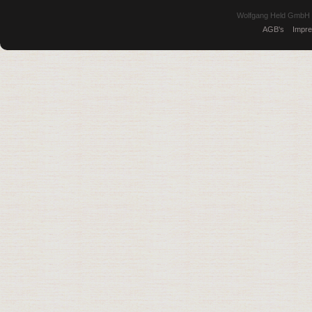
Wolfgang Held GmbH |
AGB's
Impr