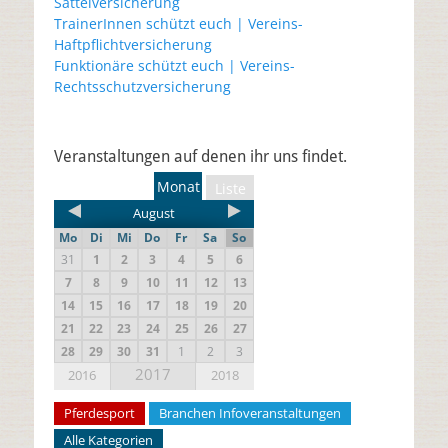
Sattelversicherung
u
t
e
e
TrainerInnen schützt euch | Vereins-
m
r
Haftpflichtversicherung
F
g
e
e
Funktionäre schützt euch | Vereins-
n
ö
s
f
Rechtsschutzversicherung
t
f
e
n
r
e
g
t
e
)
ö
Veranstaltungen auf denen ihr uns findet.
f
f
Monat
Liste
n
e
t
August
)
Mo
Di
Mi
Do
Fr
Sa
So
31
1
2
3
4
5
6
7
8
9
10
11
12
13
14
15
16
17
18
19
20
21
22
23
24
25
26
27
28
29
30
31
1
2
3
2017
2016
2018
Pferdesport
Branchen Infoveranstaltungen
Alle Kategorien