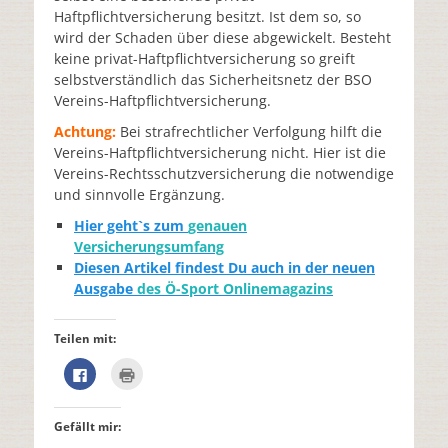
Haftpflichtversicherung besitzt. Ist dem so, so
wird der Schaden über diese abgewickelt. Besteht
keine privat-Haftpflichtversicherung so greift
selbstverständlich das Sicherheitsnetz der BSO
Vereins-Haftpflichtversicherung.
Achtung:
Bei strafrechtlicher Verfolgung hilft die
Vereins-Haftpflichtversicherung nicht. Hier ist die
Vereins-Rechtsschutzversicherung die notwendige
und sinnvolle Ergänzung.
Hier geht`s zum
genauen
Versicherungsumfang
Diesen Artikel findest Du auch in der neuen
Ausgabe
des Ö-Sport Onlinemagazins
Teilen mit:
K
K
l
l
i
i
c
c
k
k
Gefällt mir:
,
e
u
n