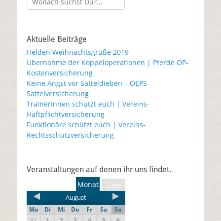
Aktuelle Beiträge
Helden Weihnachtsgrüße 2019
Übernahme der Koppeloperationen | Pferde OP-
Kostenversicherung
Keine Angst vor Satteldieben – OEPS
Sattelversicherung
TrainerInnen schützt euch | Vereins-
Haftpflichtversicherung
Funktionäre schützt euch | Vereins-
Rechtsschutzversicherung
Veranstaltungen auf denen ihr uns findet.
Monat
Liste
August
Mo
Di
Mi
Do
Fr
Sa
So
31
1
2
3
4
5
6