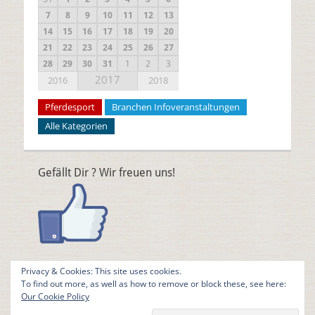
7
8
9
10
11
12
13
14
15
16
17
18
19
20
21
22
23
24
25
26
27
28
29
30
31
1
2
3
2017
2016
2018
Pferdesport
Branchen Infoveranstaltungen
Alle Kategorien
Gefällt Dir ? Wir freuen uns!
Privacy & Cookies: This site uses cookies.
To find out more, as well as how to remove or block these, see here:
Our Cookie Policy