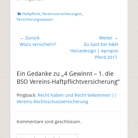
e
n
r
e
g
t
e
)
Haftpflicht
,
Vereinsversicherungen
,
ö
Versicherungswissen
f
f
n
e
t
← Zurück
Weiter →
)
Vorheriger
Wozu versichern?
Nächster
Zu Gast bei N&N
Beitrag:
Beitrag:
Horsedesign | Apropos
Pferd 2017.
Ein Gedanke zu „4 Gewinnt – 1. die
BSO Vereins-Haftpflichtversicherung“
Pingback:
Recht haben und Recht bekommen ||
Vereins-Rechtsschutzversicherung
Kommentare sind geschlossen.