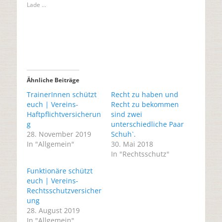
m
z
Lade …
a
u
u
m
f
A
F
u
a
s
c
d
e
r
b
u
o
c
o
k
k
e
z
n
Ähnliche Beiträge
u
(
t
W
e
i
TrainerInnen schützt
Recht zu haben und
i
r
euch | Vereins-
Recht zu bekommen
l
d
e
i
Haftpflichtversicherun
sind zwei
n
n
(
n
g
unterschiedliche Paar
W
e
28. November 2019
Schuh`.
i
u
r
e
In "Allgemein"
30. Mai 2018
d
m
i
F
In "Rechtsschutz"
n
e
n
n
e
s
Funktionäre schützt
u
t
euch | Vereins-
e
e
m
r
Rechtsschutzversicher
F
g
e
e
ung
n
ö
28. August 2019
s
f
t
f
In "Allgemein"