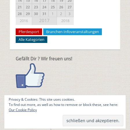
14
15
16
17
18
19
20
21
22
23
24
25
26
27
28
29
30
31
1
2
3
2017
2016
2018
Pferdesport
Branchen Infoveranstaltungen
Alle Kategorien
Gefällt Dir ? Wir freuen uns!
Privacy & Cookies: This site uses cookies.
To find out more, as well as how to remove or block these, see here:
Our Cookie Policy
Copyright © 2026
Helden Onlinemag
. Alle Rechte vorbehalten. |
Catch Responsive nach
Catch Themes