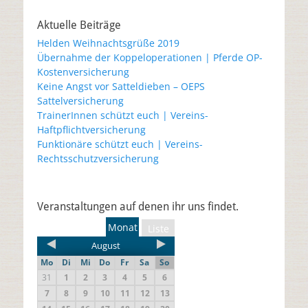
Aktuelle Beiträge
Helden Weihnachtsgrüße 2019
Übernahme der Koppeloperationen | Pferde OP-
Kostenversicherung
Keine Angst vor Satteldieben – OEPS
Sattelversicherung
TrainerInnen schützt euch | Vereins-
Haftpflichtversicherung
Funktionäre schützt euch | Vereins-
Rechtsschutzversicherung
Veranstaltungen auf denen ihr uns findet.
Monat
Liste
August
Mo
Di
Mi
Do
Fr
Sa
So
31
1
2
3
4
5
6
7
8
9
10
11
12
13