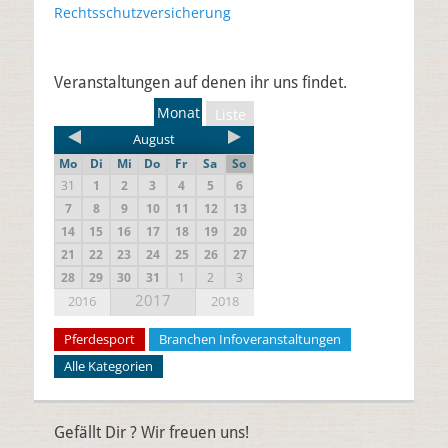
Rechtsschutzversicherung
Veranstaltungen auf denen ihr uns findet.
Monat
Liste
August
Mo
Di
Mi
Do
Fr
Sa
So
31
1
2
3
4
5
6
7
8
9
10
11
12
13
14
15
16
17
18
19
20
21
22
23
24
25
26
27
28
29
30
31
1
2
3
2017
2016
2018
Pferdesport
Branchen Infoveranstaltungen
Alle Kategorien
Gefällt Dir ? Wir freuen uns!