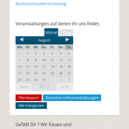
Rechtsschutzversicherung
Veranstaltungen auf denen ihr uns findet.
Monat
Liste
August
Mo
Di
Mi
Do
Fr
Sa
So
31
1
2
3
4
5
6
7
8
9
10
11
12
13
14
15
16
17
18
19
20
21
22
23
24
25
26
27
28
29
30
31
1
2
3
2017
2016
2018
Pferdesport
Branchen Infoveranstaltungen
Alle Kategorien
Gefällt Dir ? Wir freuen uns!