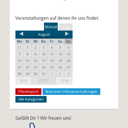
Veranstaltungen auf denen ihr uns findet.
Monat
Liste
August
Mo
Di
Mi
Do
Fr
Sa
So
31
1
2
3
4
5
6
7
8
9
10
11
12
13
14
15
16
17
18
19
20
21
22
23
24
25
26
27
28
29
30
31
1
2
3
2017
2016
2018
Pferdesport
Branchen Infoveranstaltungen
Alle Kategorien
Gefällt Dir ? Wir freuen uns!